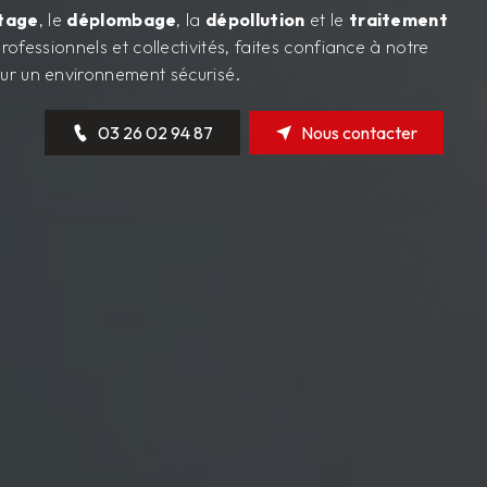
tage
, le
déplombage
, la
dépollution
et le
traitement
 professionnels et collectivités, faites confiance à notre
ur un environnement sécurisé.
03 26 02 94 87
Nous contacter