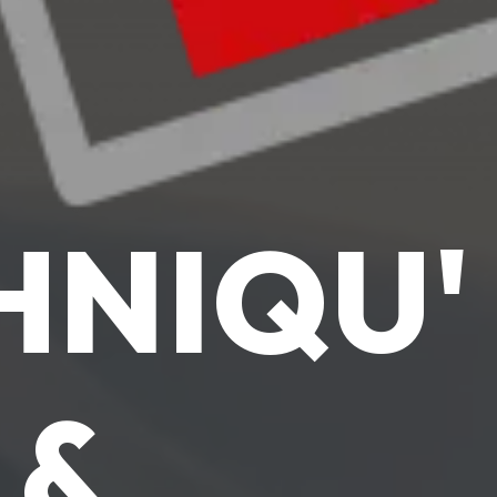
HNIQU'
&